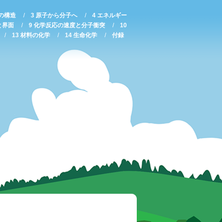
子の構造
3 原子から分子へ
4 エネルギー
と界面
9 化学反応の速度と分子衝突
10
13 材料の化学
14 生命化学
付録