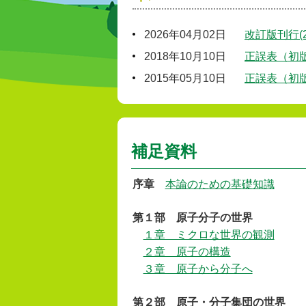
2026年04月02日
改訂版刊行(20
2018年10月10日
正誤表（初
2015年05月10日
正誤表（初
補足資料
序章
本論のための基礎知識
第１部
原子分子の世界
１章 ミクロな世界の観測
２章 原子の構造
３章 原子から分子へ
第２部
原子・分子集団の世界