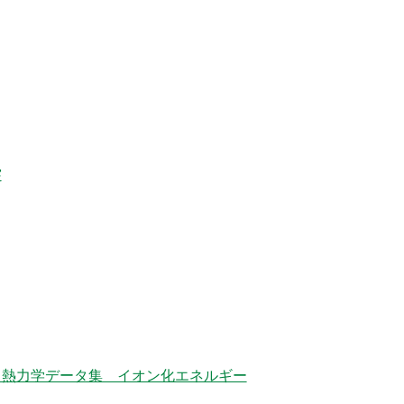
突
 熱力学データ集 イオン化エネルギー