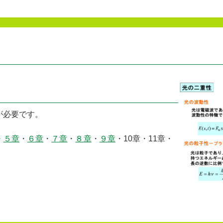
が必要です。
・
５章
・
６章
・
７章
・
８章
・
９章
・10章・11章・