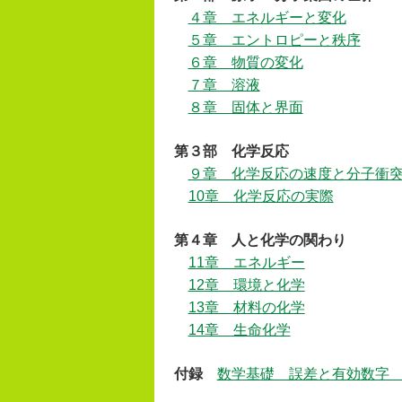
４章 エネルギーと変化
５章 エントロピーと秩序
６章 物質の変化
７章 溶液
８章 固体と界面
第３部
化学反応
９章 化学反応の速度と分子衝
10章 化学反応の実際
第４章
人と化学の関わり
11章 エネルギー
12章 環境と化学
13章 材料の化学
14章 生命化学
付録
数学基礎 誤差と有効数字