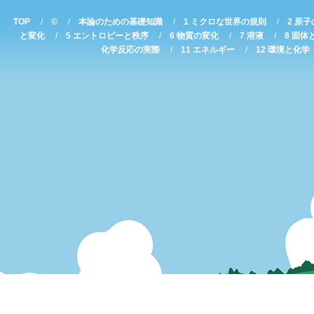
TOP
©
本論のための基礎知識
1 ミクロな世界の規則
2 原
と変化
5 エントロピーと秩序
6 物質の変化
7 溶液
8 固体
化学反応の実際
11 エネルギー
12 環境と化学